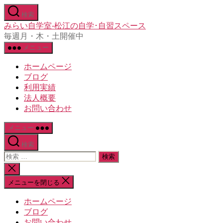
コ
検索
ン
みらい自学室-松江の自学･自習スペース
テ
毎週月・木・土開催中
ン
メニュー
ツ
へ
ホームページ
ス
ブログ
キ
利用実績
ッ
法人概要
プ
お問い合わせ
メニュー
検索
検
索
検
対
索
メニューを閉じる
象:
を
閉
ホームページ
じ
ブログ
る
お問い合わせ