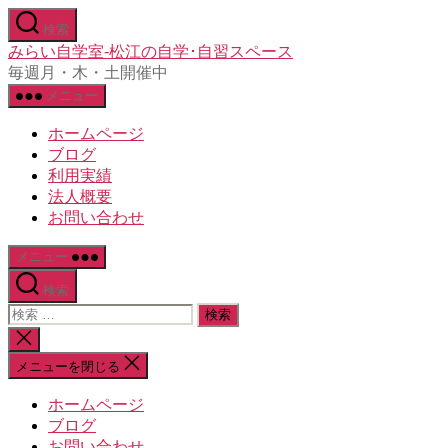
コ
検索
ン
みらい自学室-松江の自学･自習スペース
テ
毎週月・木・土開催中
ン
メニュー
ツ
へ
ホームページ
ス
ブログ
キ
利用実績
ッ
法人概要
プ
お問い合わせ
メニュー
検索
検
索
検
対
索
メニューを閉じる
象:
を
閉
ホームページ
じ
ブログ
る
お問い合わせ