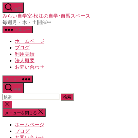
コ
検索
ン
みらい自学室-松江の自学･自習スペース
テ
毎週月・木・土開催中
ン
メニュー
ツ
へ
ホームページ
ス
ブログ
キ
利用実績
ッ
法人概要
プ
お問い合わせ
メニュー
検索
検
索
検
対
索
メニューを閉じる
象:
を
閉
ホームページ
じ
ブログ
る
お問い合わせ