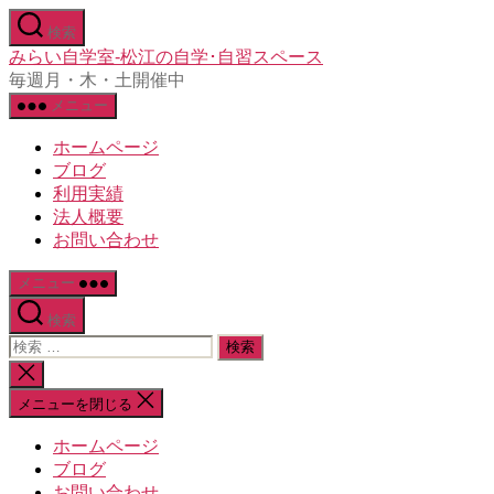
コ
検索
ン
みらい自学室-松江の自学･自習スペース
テ
毎週月・木・土開催中
ン
メニュー
ツ
へ
ホームページ
ス
ブログ
キ
利用実績
ッ
法人概要
プ
お問い合わせ
メニュー
検索
検
索
検
対
索
メニューを閉じる
象:
を
閉
ホームページ
じ
ブログ
る
お問い合わせ