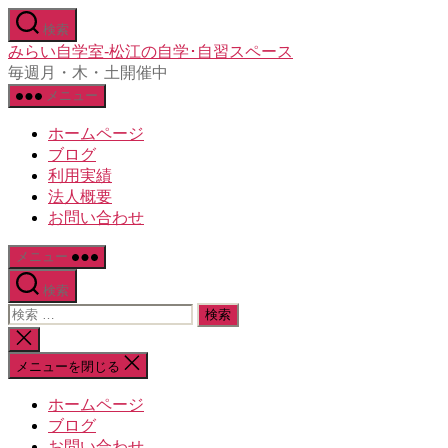
コ
検索
ン
みらい自学室-松江の自学･自習スペース
テ
毎週月・木・土開催中
ン
メニュー
ツ
へ
ホームページ
ス
ブログ
キ
利用実績
ッ
法人概要
プ
お問い合わせ
メニュー
検索
検
索
検
対
索
メニューを閉じる
象:
を
閉
ホームページ
じ
ブログ
る
お問い合わせ