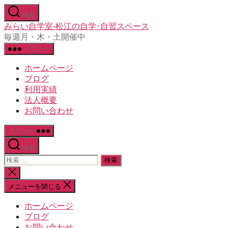
コ
検索
ン
みらい自学室-松江の自学･自習スペース
テ
毎週月・木・土開催中
ン
メニュー
ツ
へ
ホームページ
ス
ブログ
キ
利用実績
ッ
法人概要
プ
お問い合わせ
メニュー
検索
検
索
検
対
索
メニューを閉じる
象:
を
閉
ホームページ
じ
ブログ
る
お問い合わせ