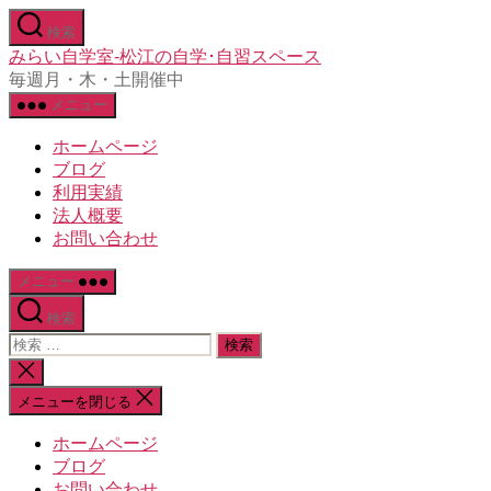
コ
検索
ン
みらい自学室-松江の自学･自習スペース
テ
毎週月・木・土開催中
ン
メニュー
ツ
へ
ホームページ
ス
ブログ
キ
利用実績
ッ
法人概要
プ
お問い合わせ
メニュー
検索
検
索
検
対
索
メニューを閉じる
象:
を
閉
ホームページ
じ
ブログ
る
お問い合わせ