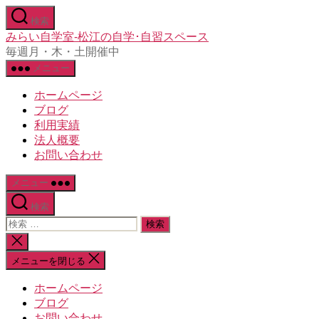
コ
検索
ン
みらい自学室-松江の自学･自習スペース
テ
毎週月・木・土開催中
ン
メニュー
ツ
へ
ホームページ
ス
ブログ
キ
利用実績
ッ
法人概要
プ
お問い合わせ
メニュー
検索
検
索
検
対
索
メニューを閉じる
象:
を
閉
ホームページ
じ
ブログ
る
お問い合わせ