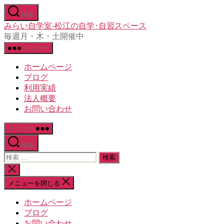
コ
検索
ン
みらい自学室-松江の自学･自習スペース
テ
毎週月・木・土開催中
ン
メニュー
ツ
へ
ホームページ
ス
ブログ
キ
利用実績
ッ
法人概要
プ
お問い合わせ
メニュー
検索
検
索
検
対
索
メニューを閉じる
象:
を
閉
ホームページ
じ
ブログ
る
お問い合わせ